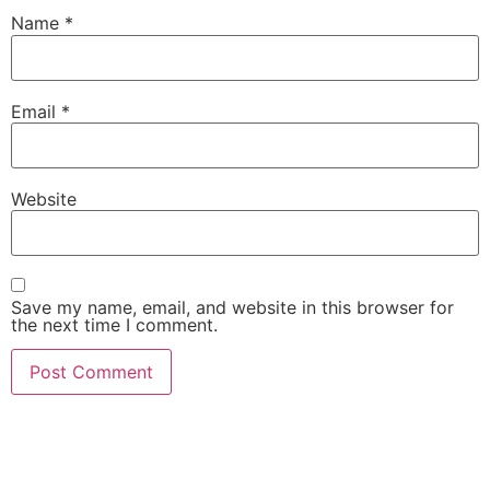
Name
*
Email
*
Website
Save my name, email, and website in this browser for
the next time I comment.