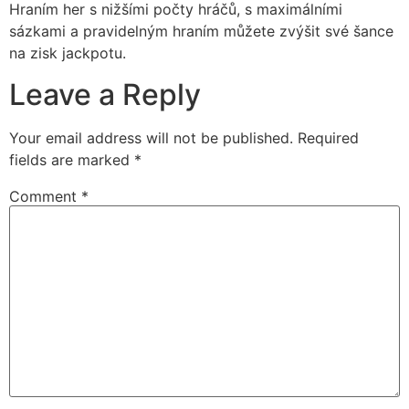
Hraním her s nižšími počty hráčů, s maximálními
sázkami a pravidelným hraním můžete zvýšit své šance
na zisk jackpotu.
Leave a Reply
Your email address will not be published.
Required
fields are marked
*
Comment
*