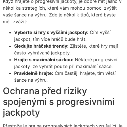
Když hrajete o progresivní jackoty, je dobré mít jasno v
několika strategiích, které vám mohou pomoci zvýšit
vaše šance na výhru. Zde je několik tipů, které byste
měli zvážit:
Vyberte si hry s vyššími jackpoty:
Čím vyšší
jackpot, tím více hráčů bude hrát.
Sledujte hráčské trendy:
Zjistěte, které hry mají
často vyhrávané jackpoty.
Hrajte s maximální sázkou:
Některé progresivní
jackoty lze vyhrát pouze při maximální sázce.
Pravidelně hrajte:
Čím častěji hrajete, tím větší
šance na výhru.
Ochrana před riziky
spojenými s progresivními
jackpoty
Přestože je hra na progresivních jackotech vzrušující, je