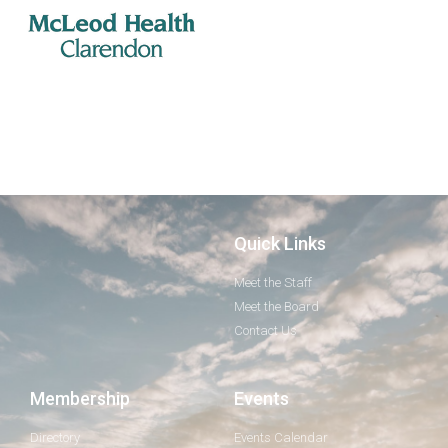
Quick Links
Meet the Staff
Meet the Board
Contact Us
Membership
Events
Directory
Events Calendar