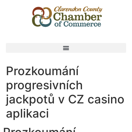
Prozkoumání
progresivních
jackpotů v CZ casino
aplikaci