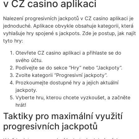
v CZ casino aplikaci
Nalezení progresivních jackpotů v CZ casino aplikaci je
jednoduché. Aplikace obvykle obsahuje kategorii, která
vyhlašuje hry spojené s jackpots. Zde je postup, jak najít
tyto hry:
Otevřete CZ casino aplikaci a přihlaste se do
svého účtu.
Podívejte se do sekce “Hry” nebo “Jackpoty”.
Zvolte kategorii “Progresivní jackpoty”.
Prozkoumejte dostupné hry a jejich aktuální
jackpoty.
Vyberte hru, kterou chcete vyzkoušet, a začněte
hrát!
Taktiky pro maximální využití
progresivních jackpotů