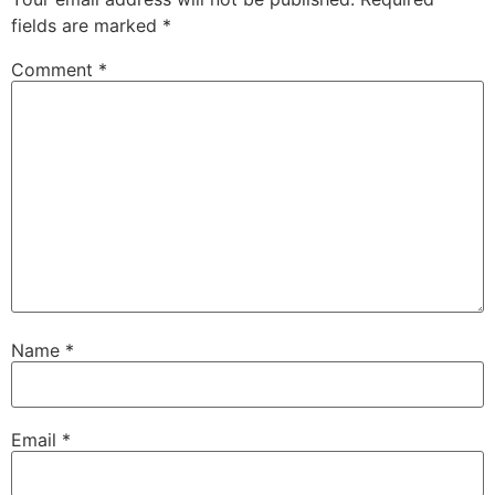
fields are marked
*
Comment
*
Name
*
Email
*