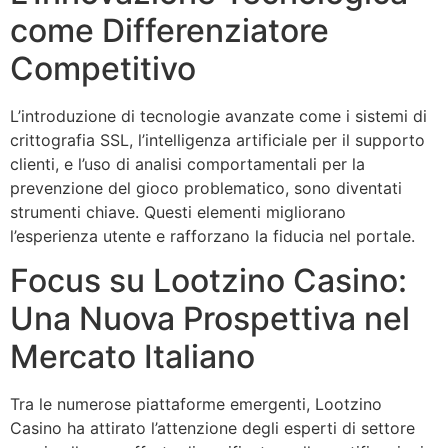
come Differenziatore
Competitivo
L’introduzione di tecnologie avanzate come i sistemi di
crittografia SSL, l’intelligenza artificiale per il supporto
clienti, e l’uso di analisi comportamentali per la
prevenzione del gioco problematico, sono diventati
strumenti chiave. Questi elementi migliorano
l’esperienza utente e rafforzano la fiducia nel portale.
Focus su Lootzino Casino:
Una Nuova Prospettiva nel
Mercato Italiano
Tra le numerose piattaforme emergenti, Lootzino
Casino ha attirato l’attenzione degli esperti di settore