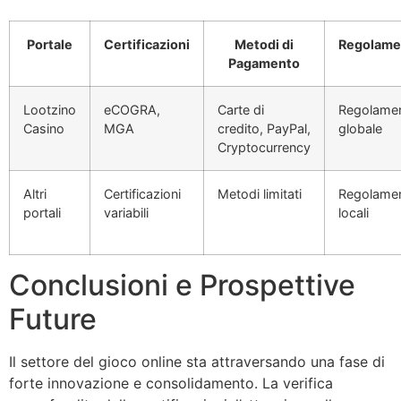
Portale
Certificazioni
Metodi di
Regolame
Pagamento
Lootzino
eCOGRA,
Carte di
Regolamen
Casino
MGA
credito, PayPal,
globale
Cryptocurrency
Altri
Certificazioni
Metodi limitati
Regolamen
portali
variabili
locali
Conclusioni e Prospettive
Future
Il settore del gioco online sta attraversando una fase di
forte innovazione e consolidamento. La verifica