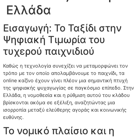
Ελλάδα
Εισαγωγή: Το Ταξίδι στην
Ψηφιακή Τιμωρία του
τυχερού παιχνιδιού
Καθώς η τεχνολογία συνεχίζει να μεταμορφώνει τον
τρόπο με τον οποίο απολαμβάνουμε το παιχνίδι, τα
online καζίνο έχουν γίνει πλέον μια σημαντική πτυχή
της ψηφιακής ψυχαγωγίας σε παγκόσμιο επίπεδο. Στην
Ελλάδα, η νομοθεσία και η ρύθμιση αυτού του κλάδου
βρίσκονται ακόμα σε εξέλιξη, αναζητώντας μια
ισορροπία μεταξύ ελεύθερης αγοράς και κοινωνικής
ευθύνης.
Το νομικό πλαίσιο και η