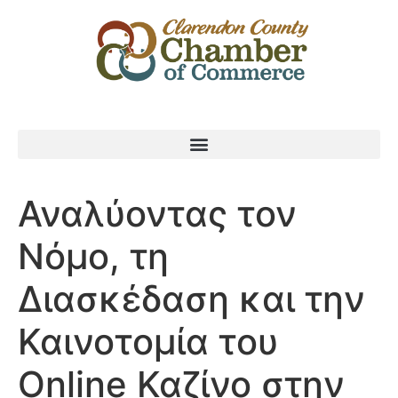
Αναλύοντας τον
Νόμο, τη
Διασκέδαση και την
Καινοτομία του
Online Καζίνο στην