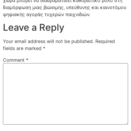
χώρα μπορεί να διαδραματίσει καθοριστικό ρόλο στη
διαμόρφωση μιας βιώσιμης, υπεύθυνης και καινοτόμου
ψηφιακής αγοράς τυχερών παιχνιδιών.
Leave a Reply
Your email address will not be published.
Required
fields are marked
*
Comment
*