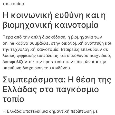
του τοπίου.
Η κοινωνική ευθύνη και η
βιομηχανική καινοτομία
Πέρα από την απλή διασκέδαση, η βιομηχανία των
online καζίνο συμβάλλει στην οικονομική ανάπτυξη και
την τεχνολογική καινοτομία. Εταιρείες επενδύουν σε
λύσεις ψηφιακής ασφάλειας και υπεύθυνου παιχνιδιού,
διασφαλίζοντας την προστασία των παικτών και την
υπεύθυνη διαχείριση του κινδύνου.
Συμπεράσματα: Η θέση της
Ελλάδας στο παγκόσμιο
τοπίο
Η Ελλάδα αποτελεί μια σημαντική περίπτωση με