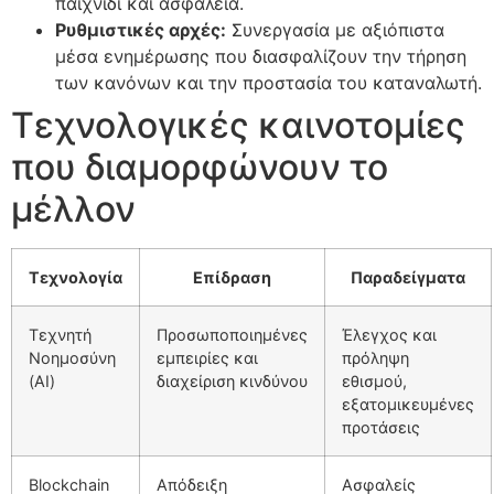
παιχνίδι και ασφάλεια.
Ρυθμιστικές αρχές:
Συνεργασία με αξιόπιστα
μέσα ενημέρωσης που διασφαλίζουν την τήρηση
των κανόνων και την προστασία του καταναλωτή.
Τεχνολογικές καινοτομίες
που διαμορφώνουν το
μέλλον
Τεχνολογία
Επίδραση
Παραδείγματα
Τεχνητή
Προσωποποιημένες
Έλεγχος και
Νοημοσύνη
εμπειρίες και
πρόληψη
(AI)
διαχείριση κινδύνου
εθισμού,
εξατομικευμένες
προτάσεις
Blockchain
Απόδειξη
Ασφαλείς