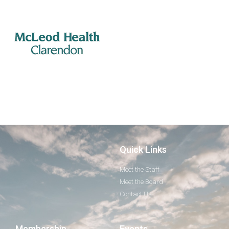
Quick Links
Meet the Staff
Meet the Board
Contact Us
Membership
Events