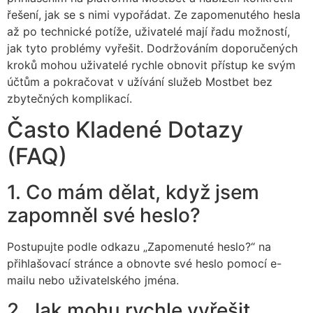
řešení, jak se s nimi vypořádat. Ze zapomenutého hesla
až po technické potíže, uživatelé mají řadu možností,
jak tyto problémy vyřešit. Dodržováním doporučených
kroků mohou uživatelé rychle obnovit přístup ke svým
účtům a pokračovat v užívání služeb Mostbet bez
zbytečných komplikací.
Často Kladené Dotazy
(FAQ)
1. Co mám dělat, když jsem
zapomněl své heslo?
Postupujte podle odkazu „Zapomenuté heslo?“ na
přihlašovací stránce a obnovte své heslo pomocí e-
mailu nebo uživatelského jména.
2. Jak mohu rychle vyřešit