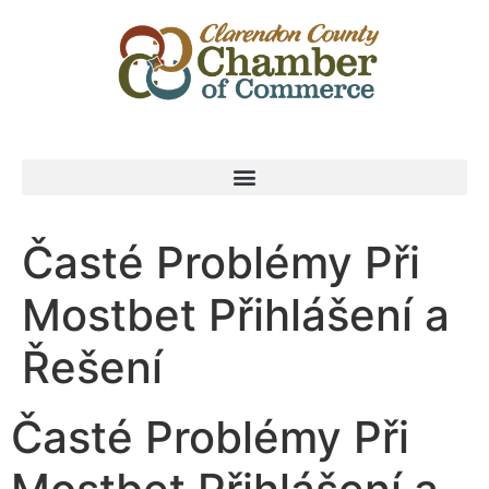
Časté Problémy Při
Mostbet Přihlášení a
Řešení
Časté Problémy Při