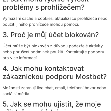
problémy s prohlížečem?
Vymazání cache a cookies, aktualizace prohlížeče nebo
použití jiného prohlížeče mohou pomoci.
3. Proč je můj účet blokován?
Účet může být blokován z důvodu podezřelé aktivity
nebo porušení podmínek použití. Kontaktujte podporu
pro více informací.
4. Jak mohu kontaktovat
zákaznickou podporu Mostbet?
Možnosti zahrnují live chat, email, telefonní hovor nebo
sociální média.
5. Jak se mohu ujistit, že moje