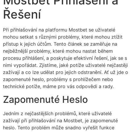
Mostbet Přihlášení a
Řešení
Při přihlašování na platformu Mostbet se uživatelé
mohou setkat s různými problémy, které mohou ztížit
přístup k jejich účtům. Tento článek se zaměřuje na
nejběžnější problémy, které mohou nastat během
procesu přihlášení, a poskytuje efektivní řešení, jak se s
nimi vypořádat. Zjistíme, jaké potíže uživatelé nejčastěji
zažívají a co lze udělat pro jejich odstranění. Ať už jde o
zapomenuté heslo, problémy s prohlížečem nebo
technické potíže, máme pro vás odpovědi a rady.
Zapomenuté Heslo
Jedním z nejčastějších problémů, které uživatelé
zažívají při přihlašování na Mostbet, je zapomenuté
heslo. Tento problém může snadno vyřešit funkce