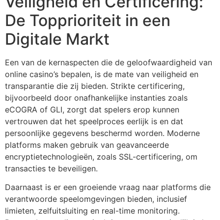
Veiligheid en Certificering:
De Topprioriteit in een
Digitale Markt
Een van de kernaspecten die de geloofwaardigheid van
online casino’s bepalen, is de mate van veiligheid en
transparantie die zij bieden. Strikte certificering,
bijvoorbeeld door onafhankelijke instanties zoals
eCOGRA of GLI, zorgt dat spelers erop kunnen
vertrouwen dat het speelproces eerlijk is en dat
persoonlijke gegevens beschermd worden. Moderne
platforms maken gebruik van geavanceerde
encryptietechnologieën, zoals SSL-certificering, om
transacties te beveiligen.
Daarnaast is er een groeiende vraag naar platforms die
verantwoorde speelomgevingen bieden, inclusief
limieten, zelfuitsluiting en real-time monitoring.