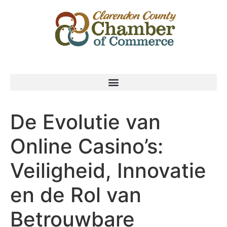
De Evolutie van
Online Casino’s:
Veiligheid, Innovatie
en de Rol van
Betrouwbare