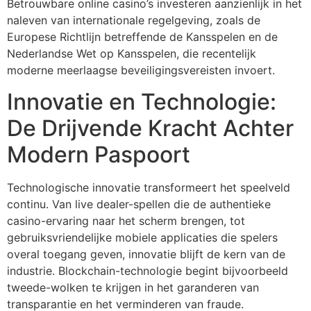
Betrouwbare online casino’s investeren aanzienlijk in het
naleven van internationale regelgeving, zoals de
Europese Richtlijn betreffende de Kansspelen en de
Nederlandse Wet op Kansspelen, die recentelijk
moderne meerlaagse beveiligingsvereisten invoert.
Innovatie en Technologie:
De Drijvende Kracht Achter
Modern Paspoort
Technologische innovatie transformeert het speelveld
continu. Van live dealer-spellen die de authentieke
casino-ervaring naar het scherm brengen, tot
gebruiksvriendelijke mobiele applicaties die spelers
overal toegang geven, innovatie blijft de kern van de
industrie. Blockchain-technologie begint bijvoorbeeld
tweede-wolken te krijgen in het garanderen van
transparantie en het verminderen van fraude.