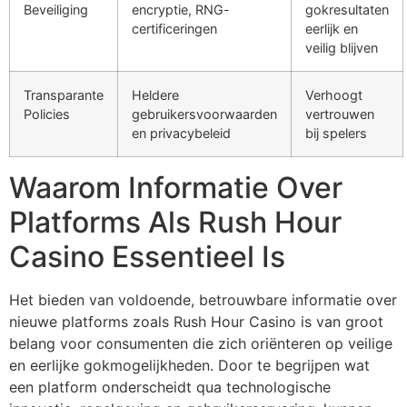
Beveiliging
encryptie, RNG-
gokresultaten
certificeringen
eerlijk en
veilig blijven
Transparante
Heldere
Verhoogt
Policies
gebruikersvoorwaarden
vertrouwen
en privacybeleid
bij spelers
Waarom Informatie Over
Platforms Als Rush Hour
Casino Essentieel Is
Het bieden van voldoende, betrouwbare informatie over
nieuwe platforms zoals Rush Hour Casino is van groot
belang voor consumenten die zich oriënteren op veilige
en eerlijke gokmogelijkheden. Door te begrijpen wat
een platform onderscheidt qua technologische