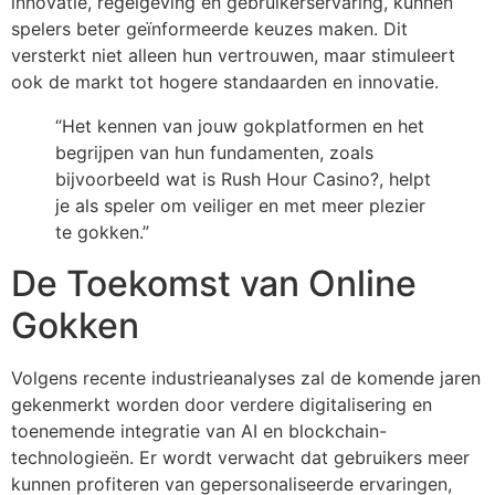
innovatie, regelgeving en gebruikerservaring, kunnen
spelers beter geïnformeerde keuzes maken. Dit
versterkt niet alleen hun vertrouwen, maar stimuleert
ook de markt tot hogere standaarden en innovatie.
“Het kennen van jouw gokplatformen en het
begrijpen van hun fundamenten, zoals
bijvoorbeeld wat is Rush Hour Casino?, helpt
je als speler om veiliger en met meer plezier
te gokken.”
De Toekomst van Online
Gokken
Volgens recente industrieanalyses zal de komende jaren
gekenmerkt worden door verdere digitalisering en
toenemende integratie van AI en blockchain-
technologieën. Er wordt verwacht dat gebruikers meer
kunnen profiteren van gepersonaliseerde ervaringen,