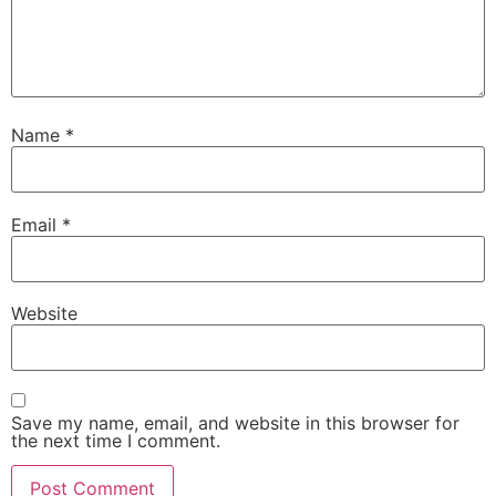
Name
*
Email
*
Website
Save my name, email, and website in this browser for
the next time I comment.