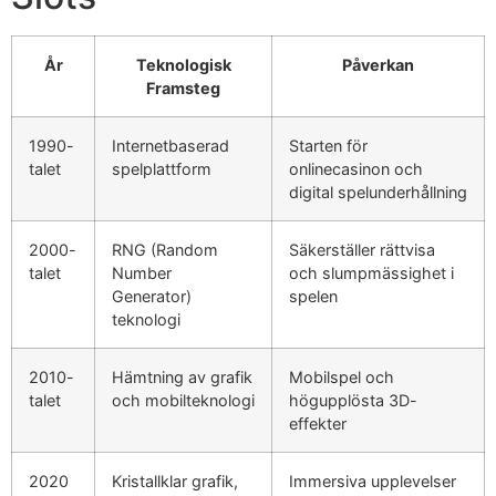
År
Teknologisk
Påverkan
Framsteg
1990-
Internetbaserad
Starten för
talet
spelplattform
onlinecasinon och
digital spelunderhållning
2000-
RNG (Random
Säkerställer rättvisa
talet
Number
och slumpmässighet i
Generator)
spelen
teknologi
2010-
Hämtning av grafik
Mobilspel och
talet
och mobilteknologi
högupplösta 3D-
effekter
2020
Kristallklar grafik,
Immersiva upplevelser