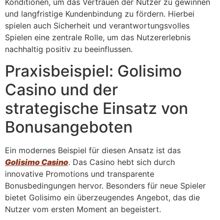
Konditionen, um das Vertrauen der Nutzer zu gewinnen
und langfristige Kundenbindung zu fördern. Hierbei
spielen auch Sicherheit und verantwortungsvolles
Spielen eine zentrale Rolle, um das Nutzererlebnis
nachhaltig positiv zu beeinflussen.
Praxisbeispiel: Golisimo
Casino und der
strategische Einsatz von
Bonusangeboten
Ein modernes Beispiel für diesen Ansatz ist das
Golisimo Casino
. Das Casino hebt sich durch
innovative Promotions und transparente
Bonusbedingungen hervor. Besonders für neue Spieler
bietet Golisimo ein überzeugendes Angebot, das die
Nutzer vom ersten Moment an begeistert.