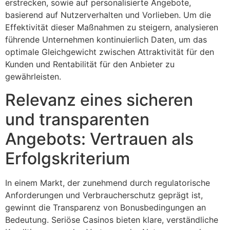
erstrecken, sowie auf personalisierte Angebote,
basierend auf Nutzerverhalten und Vorlieben. Um die
Effektivität dieser Maßnahmen zu steigern, analysieren
führende Unternehmen kontinuierlich Daten, um das
optimale Gleichgewicht zwischen Attraktivität für den
Kunden und Rentabilität für den Anbieter zu
gewährleisten.
Relevanz eines sicheren
und transparenten
Angebots: Vertrauen als
Erfolgskriterium
In einem Markt, der zunehmend durch regulatorische
Anforderungen und Verbraucherschutz geprägt ist,
gewinnt die Transparenz von Bonusbedingungen an
Bedeutung. Seriöse Casinos bieten klare, verständliche