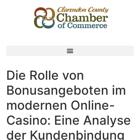
Die Rolle von
Bonusangeboten im
modernen Online-
Casino: Eine Analyse
der Kundenbindung