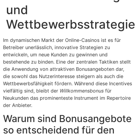
und
Wettbewerbsstrategi
Im dynamischen Markt der Online-Casinos ist es für
Betreiber unerlässlich, innovative Strategien zu
entwickeln, um neue Kunden zu gewinnen und
bestehende zu binden. Eine der zentralen Taktiken stellt
die Anwendung von attraktiven Bonusangeboten dar,
die sowohl das Nutzerinteresse steigern als auch die
Wettbewerbsfähigkeit fördern. Während diese Incentives
vielfältig sind, bleibt der
Willkommensbonus
für
Neukunden das prominenteste Instrument im Repertoire
der Anbieter.
Warum sind Bonusangebote
so entscheidend für den