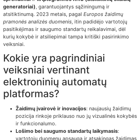
generatoriai)
, garantuojantys sąžiningumą ir
atsitiktinumą. 2023 metais, pagal
Europos žaidimų
pramonės analizės duomenis
, itin padidėjo vartotojų
pasitikėjimas ir saugumo standartų reikalavimai, dėl
kurių kokybė ir atsiliepimai tampa kritiški pasirinkimo
veiksniai.
Kokie yra pagrindiniai
veiksniai vertinant
elektroninių automatų
platformas?
Žaidimų įvairovė ir inovacijos
: naujausių žaidimų
pozicija rinkoje priklauso nuo jų vizualinės kokybės
ir funkcionalumo.
Lošimo bei saugumo standartų laikymasis
:
vartotojų duomenų apsauga ir atsakingas žaidimas