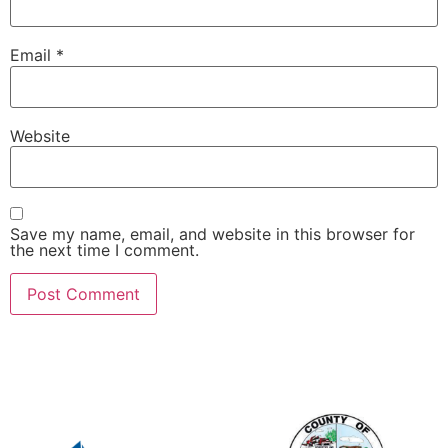
Email
*
Website
Save my name, email, and website in this browser for
the next time I comment.