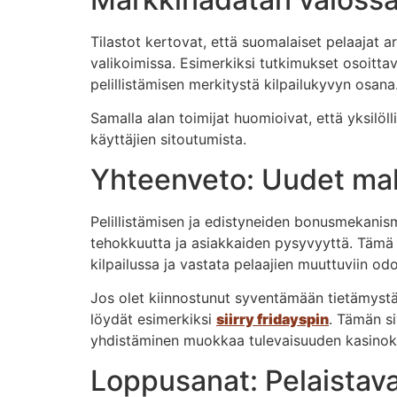
Tilastot kertovat, että suomalaiset pelaajat
valikoimissa. Esimerkiksi tutkimukset osoittava
pelillistämisen merkitystä kilpailukyvyn osana
Samalla alan toimijat huomioivat, että yksilöll
käyttäjien sitoutumista.
Yhteenveto: Uudet ma
Pelillistämisen ja edistyneiden bonusmekani
tehokkuutta ja asiakkaiden pysyvyyttä. Tämä t
kilpailussa ja vastata pelaajien muuttuviin odo
Jos olet kiinnostunut syventämään tietämystä
löydät esimerkiksi
siirry fridayspin
. Tämän si
yhdistäminen muokkaa tulevaisuuden kasinok
Loppusanat: Pelai­stav