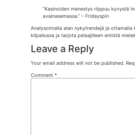
“Kasinoiden menestys riippuu kyvystä inno
avainasemassa.” – Fridayspin
Analysoimalla alan nykytrendejä ja ottamalla
kilpailussa ja tarjota pelaajilleen entistä mi
Leave a Reply
Your email address will not be published.
Req
Comment
*