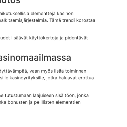
ikutuksellisia elementtejä kasinon
ä palkitsemisjärjestelmiä. Tämä trendi korostaa
suudet lisäävät käyttökertoja ja pidentävät
kasinomaailmassa
hdyttävämpää, vaan myös lisää toiminnan
le kasinoyrityksille, jotka haluavat erottua
e tutustumaan laajuiseen sisältöön, jonka
ka bonusten ja pelillisten elementtien