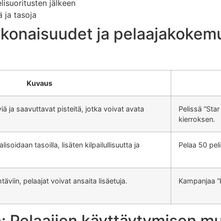
lisuoritusten jälkeen
ä ja tasoja
 kokonaisuudet ja pelaajakoke
Kuvaus
iä ja saavuttavat pisteitä, jotka voivat avata
Pelissä “Sta
kierroksen.
isoidaan tasoilla, lisäten kilpailullisuutta ja
Pelaa 50 peliä
htäviin, pelaajat voivat ansaita lisäetuja.
Kampanjaa “K
: Pelaajien käyttäytymisen m