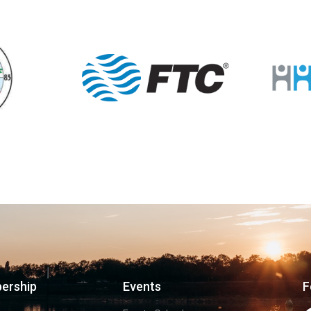
ership
Events
F