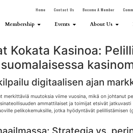
Home
Contact Us
Become A Member
Comm
Membership
Events
About Us
at Kokata Kasinoa: Pelill
suomalaisessa kasino
lpailu digitaalisen ajan markk
 merkittäviä muutoksia viime vuosina, mikä on johtanut pe
inateollisuuden ammattilaiset ja toimijat etsivät jatkuvasti 
uoville pelikokemuksille, jotka hyödyntävät pelillistämisen
maailmassa: Strategia vs. per