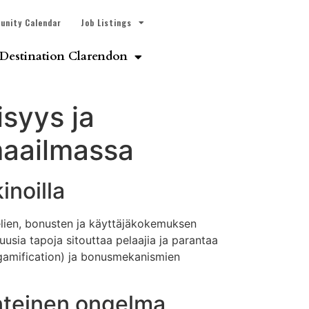
unity Calendar
Job Listings
Destination Clarendon
isyys ja
maailmassa
inoilla
lien, bonusten ja käyttäjäkokemuksen
uusia tapoja sitouttaa pelaajia ja parantaa
 (gamification) ja bonusmekanismien
inteinen ongelma