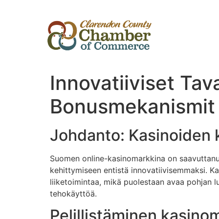
Innovatiiviset Tav
Bonusmekanismit 
Johdanto: Kasinoiden ki
Suomen online-kasinomarkkina on saavuttanut
kehittymiseen entistä innovatiivisemmaksi. Kas
liiketoimintaa, mikä puolestaan avaa pohjan l
tehokäyttöä.
Pelillistäminen kasino