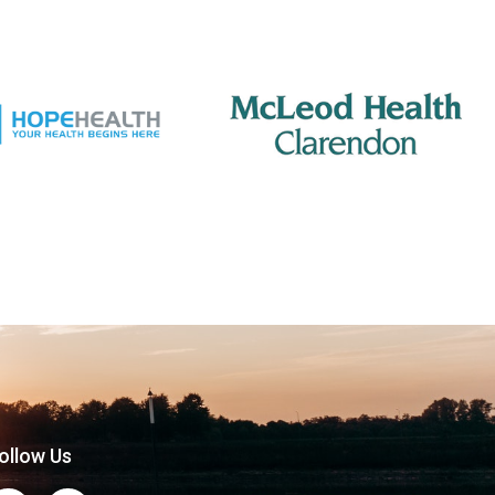
ollow Us