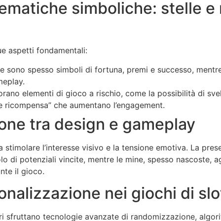
 tematiche simboliche: stelle
ue aspetti fondamentali:
lle sono spesso simboli di fortuna, premi e successo, mentre 
meplay.
orano elementi di gioco a rischio, come la possibilità di sv
 e ricompensa” che aumentano l’engagement.
ione tra design e gameplay
stimolare l’interesse visivo e la tensione emotiva. La pre
olo di potenziali vincite, mentre le mine, spesso nascoste
nte il gioco.
onalizzazione nei giochi di slo
ori sfruttano tecnologie avanzate di randomizzazione, algor