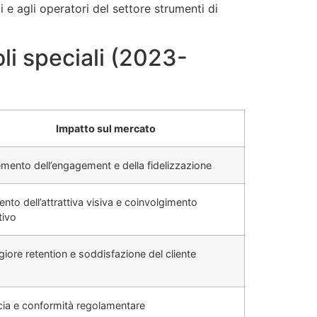
i e agli operatori del settore strumenti di
li speciali (2023-
Impatto sul mercato
emento dell’engagement e della fidelizzazione
nto dell’attrattiva visiva e coinvolgimento
ivo
iore retention e soddisfazione del cliente
cia e conformità regolamentare