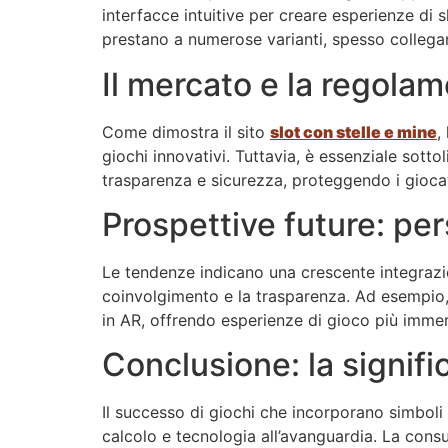
interfacce intuitive per creare esperienze di s
prestano a numerose varianti, spesso collega
Il mercato e la regolam
Come dimostra il sito
slot con stelle e mine
,
giochi innovativi. Tuttavia, è essenziale sotto
trasparenza e sicurezza, proteggendo i giocat
Prospettive future: pe
Le tendenze indicano una crescente integrazi
coinvolgimento e la trasparenza. Ad esempio, g
in AR, offrendo esperienze di gioco più immer
Conclusione: la signifi
Il successo di giochi che incorporano simboli 
calcolo e tecnologia all’avanguardia. La consul