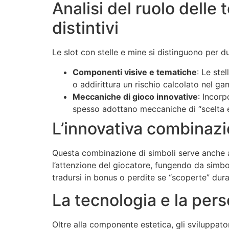
Analisi del ruolo delle
distintivi
Le slot con stelle e mine si distinguono per d
Componenti visive e tematiche
: Le ste
o addirittura un rischio calcolato nel ga
Meccaniche di gioco innovative
: Incorp
spesso adottano meccaniche di “scelta
L’innovativa combinaz
Questa combinazione di simboli serve anche a 
l’attenzione del giocatore, fungendo da simb
tradursi in bonus o perdite se “scoperte” dura
La tecnologia e la pers
Oltre alla componente estetica, gli sviluppat