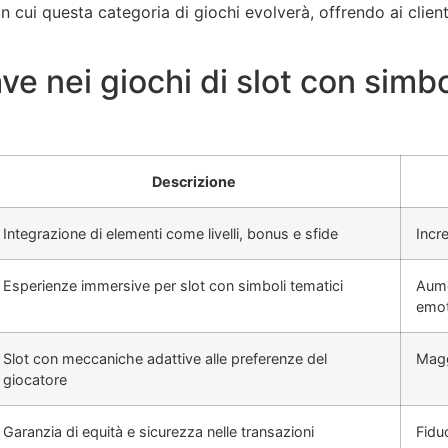
in cui questa categoria di giochi evolverà, offrendo ai client
e nei giochi di slot con simbo
Descrizione
Integrazione di elementi come livelli, bonus e sfide
Incr
Esperienze immersive per slot con simboli tematici
Aume
emot
Slot con meccaniche adattive alle preferenze del
Magg
giocatore
Garanzia di equità e sicurezza nelle transazioni
Fidu