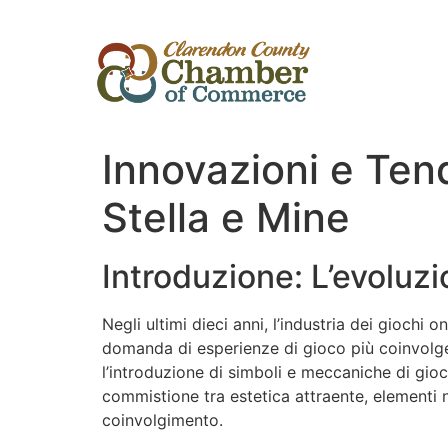
Innovazioni e Tend
Stella e Mine
Introduzione: L’evoluzi
Negli ultimi dieci anni, l’industria dei giochi
domanda di esperienze di gioco più coinvolgent
l’introduzione di simboli e meccaniche di gio
commistione tra estetica attraente, elementi n
coinvolgimento.