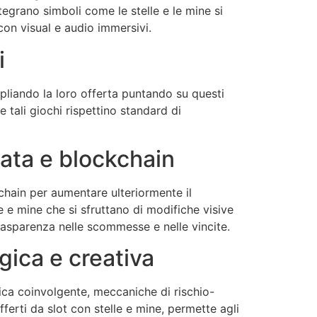
tegrano simboli come le stelle e le mine si
on visual e audio immersivi.
i
mpliando la loro offerta puntando su questi
 tali giochi rispettino standard di
tata e blockchain
chain per aumentare ulteriormente il
e e mine che si sfruttano di modifiche visive
rasparenza nelle scommesse e nelle vincite.
egica e creativa
tica coinvolgente, meccaniche di rischio-
ferti da slot con stelle e mine, permette agli