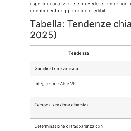
esperti di analizzare e prevedere le direzioni 
orientamento aggiornati e credibili.
Tabella: Tendenze chiav
2025)
Tendenza
Gamification avanzata
Integrazione AR e VR
Personalizzazione dinamica
Determinazione di trasparenza con