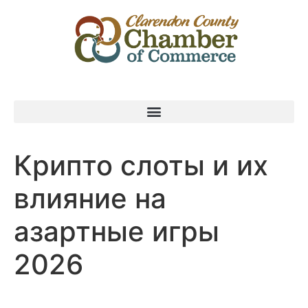
Крипто слоты и их
влияние на
азартные игры
2026