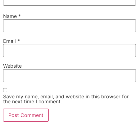
Name
*
Email
*
Website
Save my name, email, and website in this browser for
the next time I comment.