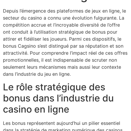
Depuis l’émergence des plateformes de jeux en ligne, le
secteur du casino a connu une évolution fulgurante. La
compétition accrue et l’incroyable diversité de l’offre
ont conduit à l’utilisation stratégique de bonus pour
attirer et fidéliser les joueurs. Parmi ces dispositifs, le
bonus Cagsino s’est distingué par sa réputation et son
attractivité. Pour comprendre l’impact réel de ces offres
promotionnelles, il est indispensable de scruter non
seulement leurs mécanismes mais aussi leur contexte
dans l’industrie du jeu en ligne.
Le rôle stratégique des
bonus dans l’industrie du
casino en ligne
Les bonus représentent aujourd’hui un pilier essentiel
dans la stratégie de marketing numérique des casinos