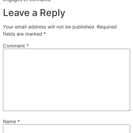
Leave a Reply
Your email address will not be published.
Required
fields are marked
*
Comment
*
Name
*