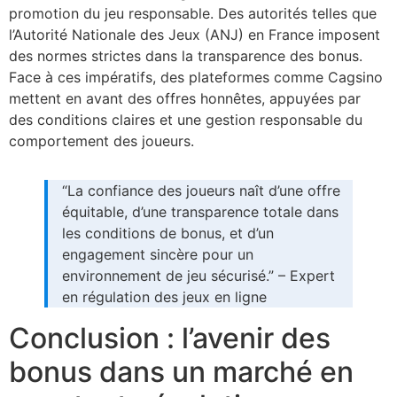
promotion du jeu responsable. Des autorités telles que
l’Autorité Nationale des Jeux (ANJ) en France imposent
des normes strictes dans la transparence des bonus.
Face à ces impératifs, des plateformes comme Cagsino
mettent en avant des offres honnêtes, appuyées par
des conditions claires et une gestion responsable du
comportement des joueurs.
“La confiance des joueurs naît d’une offre
équitable, d’une transparence totale dans
les conditions de bonus, et d’un
engagement sincère pour un
environnement de jeu sécurisé.” – Expert
en régulation des jeux en ligne
Conclusion : l’avenir des
bonus dans un marché en