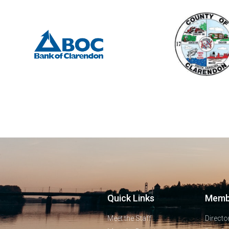
Quick Links
Memb
Meet the Staff
Directo