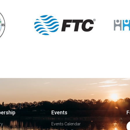
ership
Events
F
ry
Events Calendar