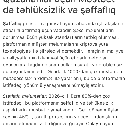
də təhlüksizlik və şəffaflıq
Şəffaflıq
prinsipi, rəqəmsal oyun sahəsində iştirakçıların
etibarını artırmaq üçün vacibdir. Şəxsi məlumatların
qorunması üçün yüksək standartların tətbiq olunması,
platformanın müştəri məlumatlarını kriptovalyuta
texnologiyası ilə şifrələdiyi deməkdir. Həmçinin, maliyyə
əməliyyatlarının izlənməsi üçün etibarlı metodlar,
oyunçulara təqdim olunan pulların sürətli və problemsiz
ödənişini təmin edir. Gündəlik 1000-dən çox müştəri bu
mütəxəssislərin xidməti ilə yararlanır, bu da platformanın
istifadəçi yönümlü yanaşmasını nümayiş etdirir.
Statistik məlumatlar:
2026-cı il üzrə 80%-dən çox
istifadəçi, bu platformanın şəffaflıq və təhlükəsizlik
aspektlərini müsbət qiymətləndirir. Geri dönən müştəri
sayının 45%-i, sürətli proseslərin və çevik ödənişlərin
onların etimadını artırdığını vurğulayır. Onlayn oyun