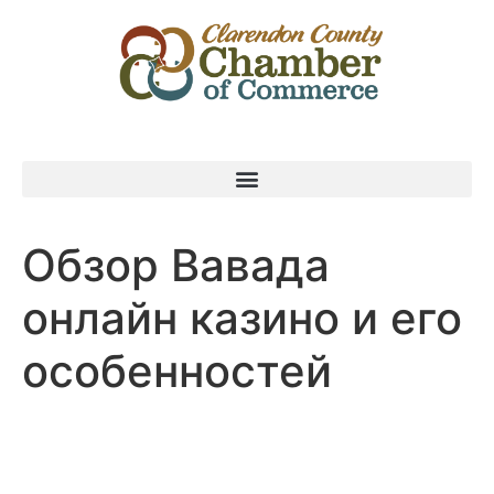
Обзор Вавада
онлайн казино и его
особенностей