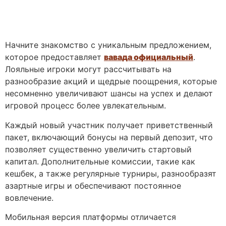
Начните знакомство с уникальным предложением,
которое предоставляет
вавада официальный
.
Лояльные игроки могут рассчитывать на
разнообразие акций и щедрые поощрения, которые
несомненно увеличивают шансы на успех и делают
игровой процесс более увлекательным.
Каждый новый участник получает приветственный
пакет, включающий бонусы на первый депозит, что
позволяет существенно увеличить стартовый
капитал. Дополнительные комиссии, такие как
кешбек, а также регулярные турниры, разнообразят
азартные игры и обеспечивают постоянное
вовлечение.
Мобильная версия платформы отличается