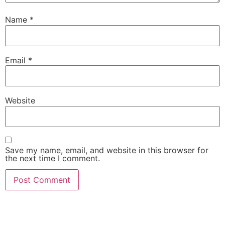
Name
*
Email
*
Website
Save my name, email, and website in this browser for
the next time I comment.