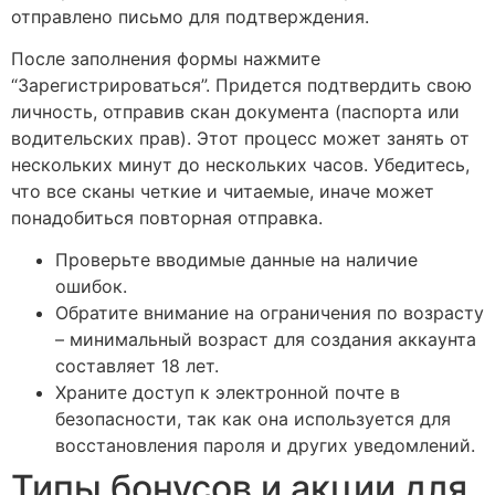
отправлено письмо для подтверждения.
После заполнения формы нажмите
“Зарегистрироваться”. Придется подтвердить свою
личность, отправив скан документа (паспорта или
водительских прав). Этот процесс может занять от
нескольких минут до нескольких часов. Убедитесь,
что все сканы четкие и читаемые, иначе может
понадобиться повторная отправка.
Проверьте вводимые данные на наличие
ошибок.
Обратите внимание на ограничения по возрасту
– минимальный возраст для создания аккаунта
составляет 18 лет.
Храните доступ к электронной почте в
безопасности, так как она используется для
восстановления пароля и других уведомлений.
Типы бонусов и акции для