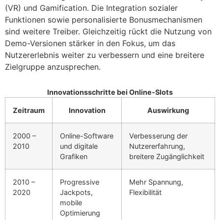
(VR) und Gamification. Die Integration sozialer
Funktionen sowie personalisierte Bonusmechanismen
sind weitere Treiber. Gleichzeitig rückt die Nutzung von
Demo-Versionen stärker in den Fokus, um das
Nutzererlebnis weiter zu verbessern und eine breitere
Zielgruppe anzusprechen.
Innovationsschritte bei Online-Slots
Zeitraum
Innovation
Auswirkung
2000 –
Online-Software
Verbesserung der
2010
und digitale
Nutzererfahrung,
Grafiken
breitere Zugänglichkeit
2010 –
Progressive
Mehr Spannung,
2020
Jackpots,
Flexibilität
mobile
Optimierung