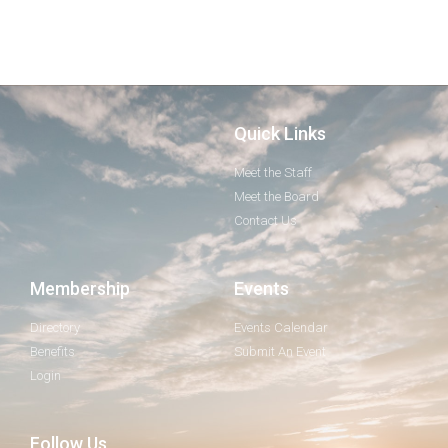
Quick Links
Meet the Staff
Meet the Board
Contact Us
Membership
Events
Directory
Events Calendar
Benefits
Submit An Event
Login
Follow Us