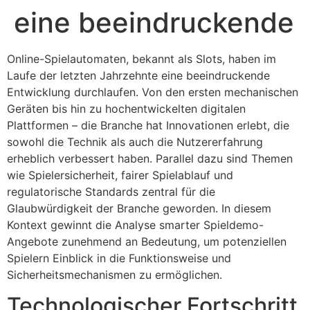
eine beeindruckende
Online-Spielautomaten, bekannt als Slots, haben im
Laufe der letzten Jahrzehnte eine beeindruckende
Entwicklung durchlaufen. Von den ersten mechanischen
Geräten bis hin zu hochentwickelten digitalen
Plattformen – die Branche hat Innovationen erlebt, die
sowohl die Technik als auch die Nutzererfahrung
erheblich verbessert haben. Parallel dazu sind Themen
wie Spielersicherheit, fairer Spielablauf und
regulatorische Standards zentral für die
Glaubwürdigkeit der Branche geworden. In diesem
Kontext gewinnt die Analyse smarter Spieldemo-
Angebote zunehmend an Bedeutung, um potenziellen
Spielern Einblick in die Funktionsweise und
Sicherheitsmechanismen zu ermöglichen.
Technologischer Fortschritt