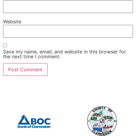
Website
Save my name, email, and website in this browser for
the next time I comment.