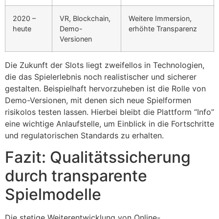
2020 –
VR, Blockchain,
Weitere Immersion,
heute
Demo-
erhöhte Transparenz
Versionen
Die Zukunft der Slots liegt zweifellos in Technologien,
die das Spielerlebnis noch realistischer und sicherer
gestalten. Beispielhaft hervorzuheben ist die Rolle von
Demo-Versionen, mit denen sich neue Spielformen
risikolos testen lassen. Hierbei bleibt die Plattform “Info”
eine wichtige Anlaufstelle, um Einblick in die Fortschritte
und regulatorischen Standards zu erhalten.
Fazit: Qualitätssicherung
durch transparente
Spielmodelle
Die stetige Weiterentwicklung von Online-