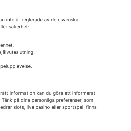
non inte är reglerade av den svenska
ler säkerhet:
penhet.
jälvuteslutning.
pelupplevelse.
 rätt information kan du göra ett informerat
r. Tänk på dina personliga preferenser, som
rar slots, live casino eller sportspel, finns