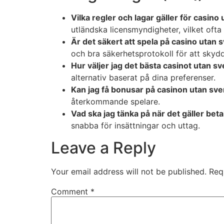
Vilka regler och lagar gäller för casino
utländska licensmyndigheter, vilket ofta 
Är det säkert att spela på casino utan 
och bra säkerhetsprotokoll för att skydd
Hur väljer jag det bästa casinot utan s
alternativ baserat på dina preferenser.
Kan jag få bonusar på casinon utan sve
återkommande spelare.
Vad ska jag tänka på när det gäller be
snabba för insättningar och uttag.
Leave a Reply
Your email address will not be published.
Req
Comment
*