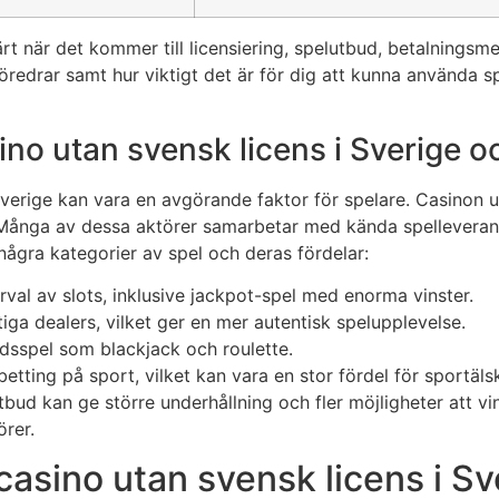
rt när det kommer till licensiering, spelutbud, betalningsm
föredrar samt hur viktigt det är för dig att kunna använda 
sino utan svensk licens i Sverige 
verige kan vara en avgörande faktor för spelare. Casinon u
 Många av dessa aktörer samarbetar med kända spelleveran
 några kategorier av spel och deras fördelar:
val av slots, inklusive jackpot-spel med enorma vinster.
iga dealers, vilket ger en mer autentisk spelupplevelse.
dsspel som blackjack och roulette.
tting på sport, vilket kan vara en stor fördel för sportäls
tbud kan ge större underhållning och fler möjligheter att vi
örer.
casino utan svensk licens i Sv