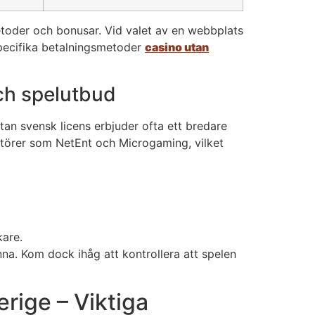
etoder och bonusar. Vid valet av en webbplats
specifika betalningsmetoder
casino utan
och spelutbud
tan svensk licens erbjuder ofta ett bredare
törer som NetEnt och Microgaming, vilket
kare.
nna. Kom dock ihåg att kontrollera att spelen
erige – Viktiga