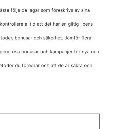
ste följa de lagar som föreskrivs av sina
trollera alltid att det har en giltig licens
toder, bonusar och säkerhet. Jämför flera
 generösa bonusar och kampanjer för nya och
metoder du föredrar och att de är säkra och