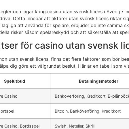
 regler och lagar kring casino utan svensk licens i Sverige i
riva. Detta innebär att aktörer utan svensk licens riktar si
r lagliga att använda för spelare, erbjuder de inte samma 
ella risker såsom spelareskydd och att säkerställa att spele
ser för casino utan svensk li
inon utan svensk licens, finns det flera faktorer som bör be
älpa dig göra ett välgrundat beslut. Här är en tabell som v
Spelutbud
Betalningsmetoder
ive Casino
Banköverföring, Kreditkort, E-plånböc
portspel
Bitcoin, Banköverföring, Kreditkort
ive Casino, Bordsspel
Swish, Neteller, Skrill