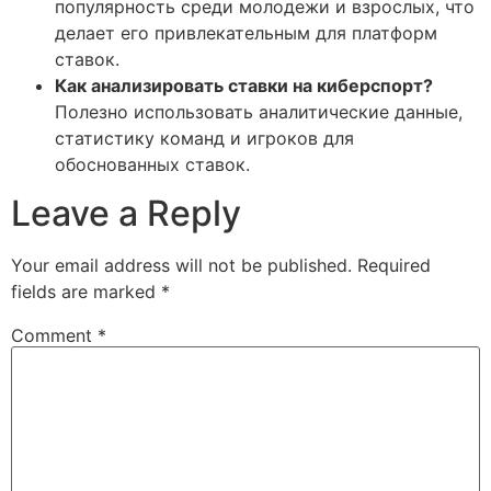
популярность среди молодежи и взрослых, что
делает его привлекательным для платформ
ставок.
Как анализировать ставки на киберспорт?
Полезно использовать аналитические данные,
статистику команд и игроков для
обоснованных ставок.
Leave a Reply
Your email address will not be published.
Required
fields are marked
*
Comment
*