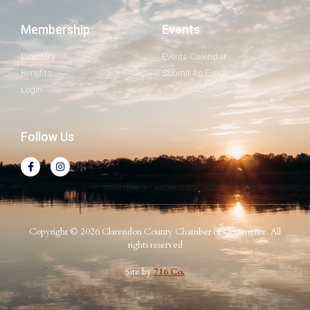
Membership
Events
Directory
Events Calendar
Benefits
Submit An Event
Login
Follow Us
Copyright © 2026 Clarendon County Chamber of Commerce. All
rights reserved
Site by
716 Co.