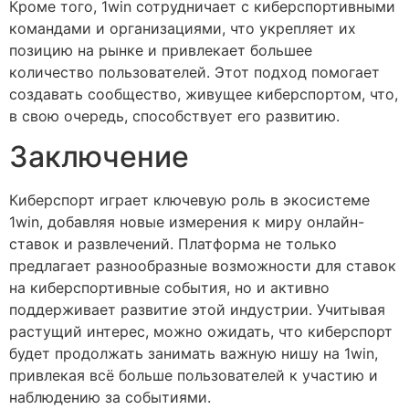
Кроме того, 1win сотрудничает с киберспортивными
командами и организациями, что укрепляет их
позицию на рынке и привлекает большее
количество пользователей. Этот подход помогает
создавать сообщество, живущее киберспортом, что,
в свою очередь, способствует его развитию.
Заключение
Киберспорт играет ключевую роль в экосистеме
1win, добавляя новые измерения к миру онлайн-
ставок и развлечений. Платформа не только
предлагает разнообразные возможности для ставок
на киберспортивные события, но и активно
поддерживает развитие этой индустрии. Учитывая
растущий интерес, можно ожидать, что киберспорт
будет продолжать занимать важную нишу на 1win,
привлекая всё больше пользователей к участию и
наблюдению за событиями.