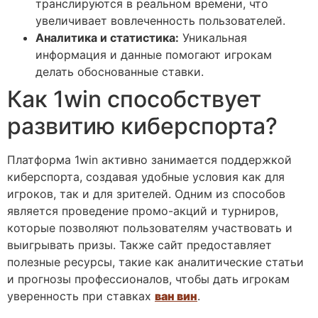
транслируются в реальном времени, что
увеличивает вовлеченность пользователей.
Аналитика и статистика:
Уникальная
информация и данные помогают игрокам
делать обоснованные ставки.
Как 1win способствует
развитию киберспорта?
Платформа 1win активно занимается поддержкой
киберспорта, создавая удобные условия как для
игроков, так и для зрителей. Одним из способов
является проведение промо-акций и турниров,
которые позволяют пользователям участвовать и
выигрывать призы. Также сайт предоставляет
полезные ресурсы, такие как аналитические статьи
и прогнозы профессионалов, чтобы дать игрокам
уверенность при ставках
ван вин
.