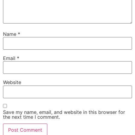
Name
*
Email
*
Website
Save my name, email, and website in this browser for
the next time I comment.