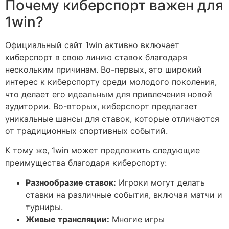
Почему киберспорт важен для
1win?
Официальный сайт 1win активно включает
киберспорт в свою линию ставок благодаря
нескольким причинам. Во-первых, это широкий
интерес к киберспорту среди молодого поколения,
что делает его идеальным для привлечения новой
аудитории. Во-вторых, киберспорт предлагает
уникальные шансы для ставок, которые отличаются
от традиционных спортивных событий.
К тому же, 1win может предложить следующие
преимущества благодаря киберспорту:
Разнообразие ставок:
Игроки могут делать
ставки на различные события, включая матчи и
турниры.
Живые трансляции:
Многие игры