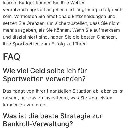
klarem Budget können Sie Ihre Wetten
verantwortungsvoll angehen und langfristig erfolgreich
sein. Vermeiden Sie emotionale Entscheidungen und
setzen Sie Grenzen, um sicherzustellen, dass Sie nicht
mehr ausgeben, als Sie können. Wenn Sie aufmerksam
und diszipliniert sind, haben Sie die besten Chancen,
Ihre Sportwetten zum Erfolg zu führen.
FAQ
Wie viel Geld sollte ich für
Sportwetten verwenden?
Das hängt von Ihrer finanziellen Situation ab, aber es ist
ratsam, nur das zu investieren, was Sie sich leisten
können zu verlieren.
Was ist die beste Strategie zur
Bankroll-Verwaltung?