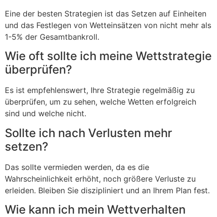
Eine der besten Strategien ist das Setzen auf Einheiten
und das Festlegen von Wetteinsätzen von nicht mehr als
1-5% der Gesamtbankroll.
Wie oft sollte ich meine Wettstrategie
überprüfen?
Es ist empfehlenswert, Ihre Strategie regelmäßig zu
überprüfen, um zu sehen, welche Wetten erfolgreich
sind und welche nicht.
Sollte ich nach Verlusten mehr
setzen?
Das sollte vermieden werden, da es die
Wahrscheinlichkeit erhöht, noch größere Verluste zu
erleiden. Bleiben Sie diszipliniert und an Ihrem Plan fest.
Wie kann ich mein Wettverhalten