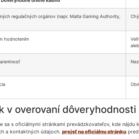
Dôveryhodné online kasíno
aných regulačných orgánov (napr. Malta Gaming Authority,
Chýb
nym hodnotením
Veľ
ale
parentnosť
Nez
cia
Obm
ok v overovaní dôveryhodnosti 
 sa s oficiálnymi stránkami prevádzkovateľov, kde nájdu k
ch a kontaktných údajoch.
prejsť na oficiálnu stránku
preds