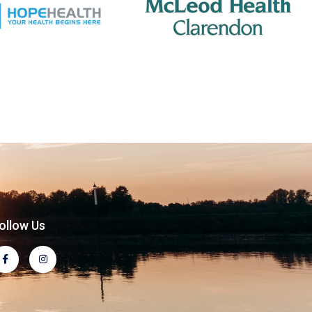
ollow Us