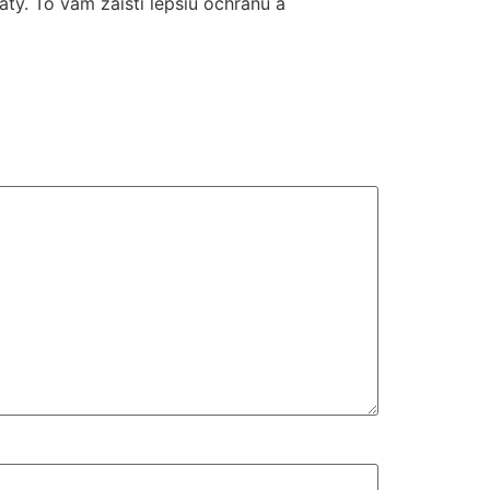
áty. To vám zaistí lepšiu ochranu a