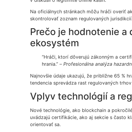
v diskusii o legitimite online kasín.
Na oficiálnych stránkach môžu hráči overiť ak
skontrolovať zoznam regulovaných jurisdikci
Prečo je hodnotenie a 
ekosystém
“Hráči, ktorí dôverujú zákonným a cert
hrania.” –
Profesionálna analýza hazard
Najnovšie údaje ukazujú, že približne 65 % h
tendencia sprevádza rast regulovaných trhov 
Vplyv technológií a re
Nové technológie, ako blockchain a pokročilé
uvádzajú certifikácie, ako aj sekcie s často
orientovať sa.