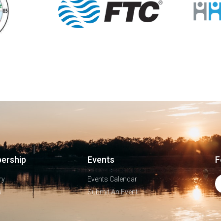
ership
Events
F
ry
Events Calendar
s
Submit An Event