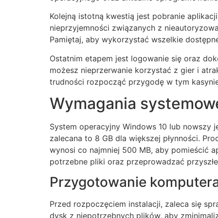
Kolejną istotną kwestią jest pobranie aplikac
nieprzyjemności związanych z nieautoryzowany
Pamiętaj, aby wykorzystać wszelkie dostępne
Ostatnim etapem jest logowanie się oraz dok
możesz nieprzerwanie korzystać z gier i atr
trudności rozpocząć przygodę w tym kasynie
Wymagania systemowe
System operacyjny Windows 10 lub nowszy je
zalecana to 8 GB dla większej płynności. Pr
wynosi co najmniej 500 MB, aby pomieścić apl
potrzebne pliki oraz przeprowadzać przyszłe 
Przygotowanie komputer
Przed rozpoczęciem instalacji, zaleca się sp
dysk z niepotrzebnych plików, aby zminimal