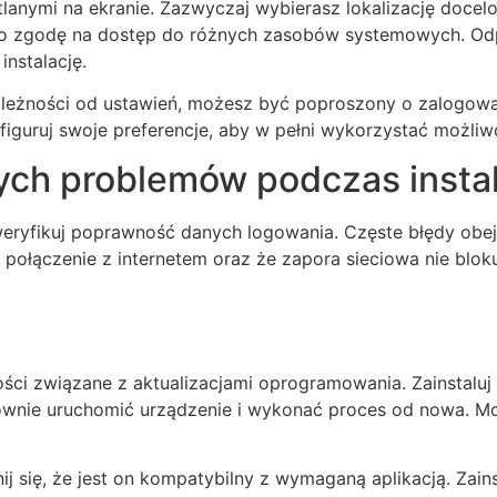
tlanymi na ekranie. Zazwyczaj wybierasz lokalizację docel
a o zgodę na dostęp do różnych zasobów systemowych. Odp
instalację.
eżności od ustawień, możesz być poproszony o zalogowani
guruj swoje preferencje, aby w pełni wykorzystać możliwoś
ch problemów podczas instal
zweryfikuj poprawność danych logowania. Częste błędy ob
 połączenie z internetem oraz że zapora sieciowa nie bl
ości związane z aktualizacjami oprogramowania. Zainstaluj 
onownie uruchomić urządzenie i wykonać proces od nowa. 
ij się, że jest on kompatybilny z wymaganą aplikacją. Zains