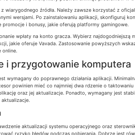
ji z wiarygodnego źródła. Należy zawsze korzystać z oficjal
mi wersjami. Po zainstalowaniu aplikacji, skonfiguruj kon
 promocje i bonusy, jakie oferują platformy gamingowe.
onanie wpłaty na konto gracza. Wybierz najdogodniejszą me
akcji, jakie oferuje Vavada. Zastosowanie powyższych wsk
 online.
 i przygotowanie komputera
st wymagany do poprawnego działania aplikacji. Minimaln
ocesor powinien mieć co najmniej dwa rdzenie o taktowaniu
ikację oraz jej aktualizacje. Ponadto, wymagany jest stabi
aktualizacje.
a
rawdzenie aktualizacji systemu operacyjnego oraz sterowni
izować ryzyko błędów podczas pobierania. Dobrze jest ró