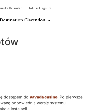
unity Calendar
Job Listings
Destination Clarendon
otów
się dostępem do
vavada casino
. Po pierwsze,
lowaną odpowiednią wersję systemu
cie instalacji.