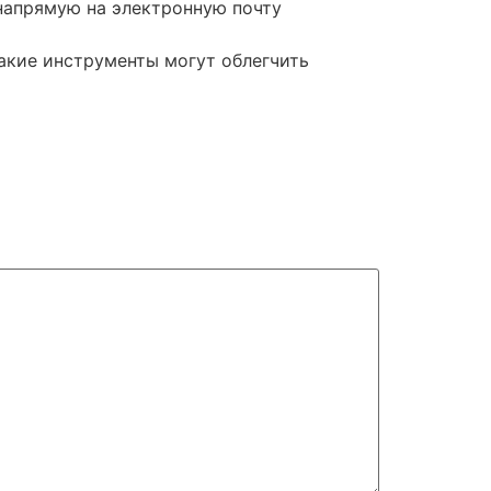
напрямую на электронную почту
акие инструменты могут облегчить