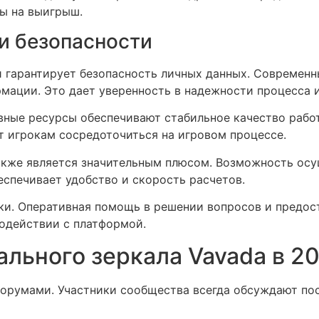
сы на выигрыш.
и безопасности
 гарантирует безопасность личных данных. Современ
мации. Это дает уверенность в надежности процесса и
вные ресурсы обеспечивают стабильное качество работ
 игрокам сосредоточиться на игровом процессе.
кже является значительным плюсом. Возможность осу
спечивает удобство и скорость расчетов.
и. Оперативная помощь в решении вопросов и предос
одействии с платформой.
льного зеркала Vavada в 20
орумами. Участники сообщества всегда обсуждают пос