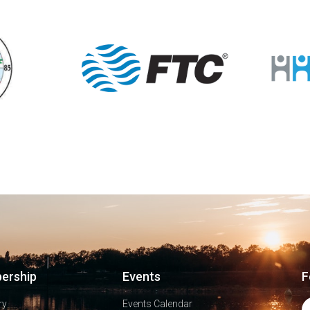
ership
Events
F
ry
Events Calendar