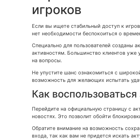
игроков
Если вы ищете стабильный доступ к игров
нет необходимости беспокоиться о времен
Специально для пользователей созданы а
активностям. Большинство клиентов уже 
на вопросы.
Не упустите шанс ознакомиться с широкой
возможность для желающих испытать удач
Как воспользоваться 
Перейдите на официальную страницу с акт
новостях. Это позволит обойти блокировк
Обратите внимание на возможность сохран
входа, так как вам не придется искать ак