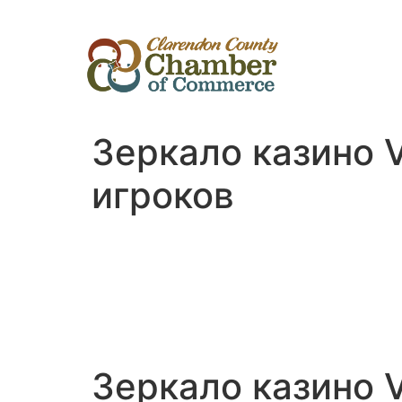
Зеркало казино 
игроков
Зеркало казино 