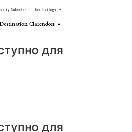
unity Calendar
Job Listings
Destination Clarendon
ступно для
ступно для