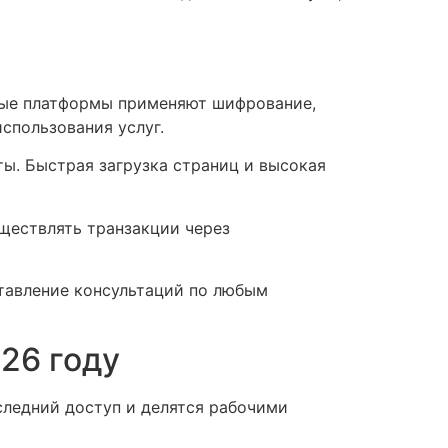
ные платформы применяют шифрование,
спользования услуг.
ы. Быстрая загрузка страниц и высокая
ществлять транзакции через
тавление консультаций по любым
26 году
ледний доступ и делятся рабочими